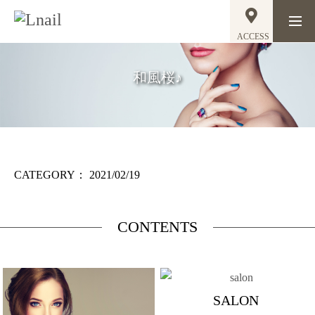
ACCESS
和風桜♪
CATEGORY：
2021/02/19
CONTENTS
SALON