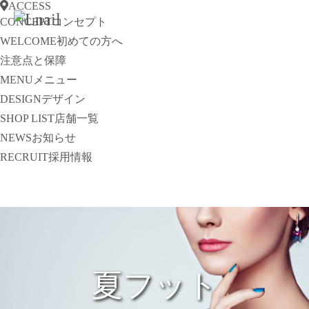
ACCESS
CONCEPT
コンセプト
WELCOME
初めての方へ
注意点と保障
MENU
メニュー
DESIGN
デザイン
SHOP LIST
店舗一覧
NEWS
お知らせ
RECRUIT
採用情報
夏フット