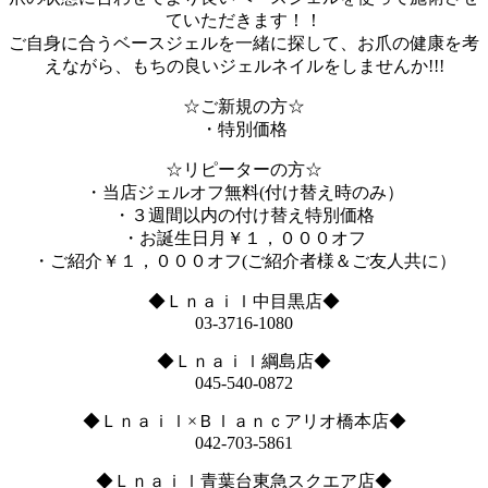
ていただきます！！
ご自身に合うベースジェルを一緒に探して、お爪の健康を考
えながら、もちの良いジェルネイルをしませんか!!!
☆ご新規の方☆
・特別価格
☆リピーターの方☆
・当店ジェルオフ無料(付け替え時のみ）
・３週間以内の付け替え特別価格
・お誕生日月￥１，０００オフ
・ご紹介￥１，０００オフ(ご紹介者様＆ご友人共に）
◆Ｌｎａｉｌ中目黒店◆
03-3716-1080
◆Ｌｎａｉｌ綱島店◆
045-540-0872
◆Ｌｎａｉｌ×Ｂｌａｎｃアリオ橋本店◆
042-703-5861
◆Ｌｎａｉｌ青葉台東急スクエア店◆