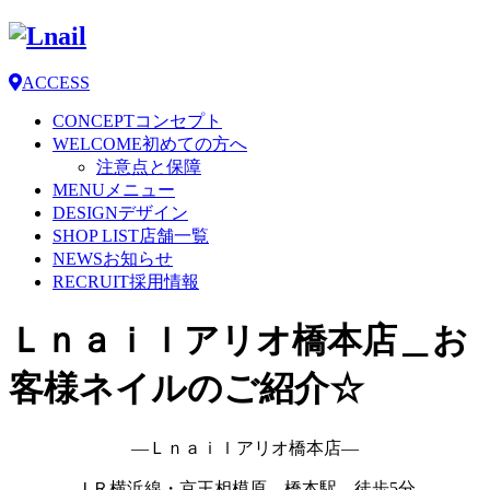
ACCESS
CONCEPT
コンセプト
WELCOME
初めての方へ
注意点と保障
MENU
メニュー
DESIGN
デザイン
SHOP LIST
店舗一覧
NEWS
お知らせ
RECRUIT
採用情報
Ｌｎａｉｌアリオ橋本店＿お
客様ネイルのご紹介☆
―Ｌｎａｉｌアリオ橋本店―
ＪＲ横浜線・京王相模原 橋本駅 徒歩5分