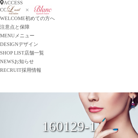
ACCESS
CONCEPT
コンセプト
WELCOME
初めての方へ
注意点と保障
MENU
メニュー
DESIGN
デザイン
SHOP LIST
店舗一覧
NEWS
お知らせ
RECRUIT
採用情報
160129-1