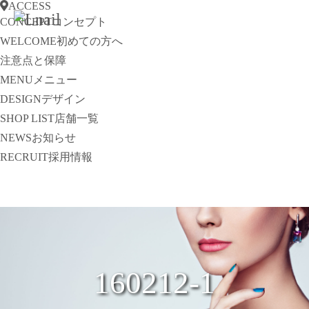
ACCESS
CONCEPT
コンセプト
WELCOME
初めての方へ
注意点と保障
MENU
メニュー
DESIGN
デザイン
SHOP LIST
店舗一覧
NEWS
お知らせ
RECRUIT
採用情報
160212-1