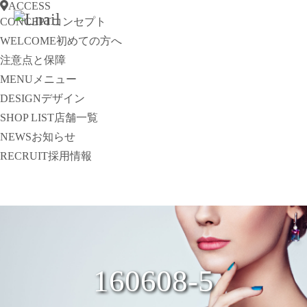
ACCESS
CONCEPT
コンセプト
WELCOME
初めての方へ
注意点と保障
MENU
メニュー
DESIGN
デザイン
SHOP LIST
店舗一覧
NEWS
お知らせ
RECRUIT
採用情報
160608-5