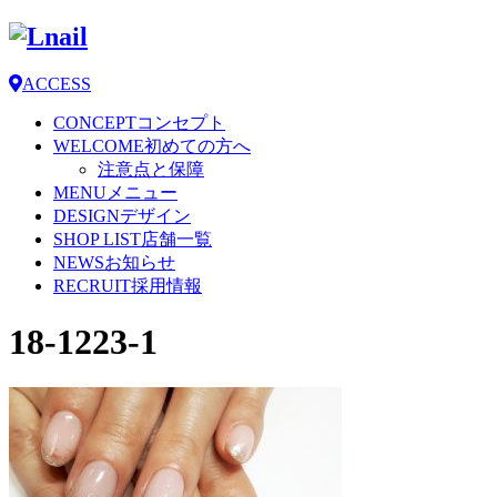
ACCESS
CONCEPT
コンセプト
WELCOME
初めての方へ
注意点と保障
MENU
メニュー
DESIGN
デザイン
SHOP LIST
店舗一覧
NEWS
お知らせ
RECRUIT
採用情報
18-1223-1