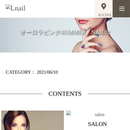
ACCESS
オーロラピンクSUMMER NAIL☆
CATEGORY：
2021/06/10
CONTENTS
SALON