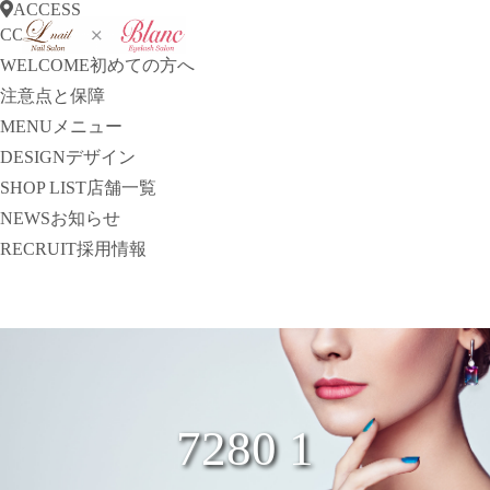
ACCESS
CONCEPT
コンセプト
WELCOME
初めての方へ
注意点と保障
MENU
メニュー
DESIGN
デザイン
SHOP LIST
店舗一覧
NEWS
お知らせ
RECRUIT
採用情報
7280 1