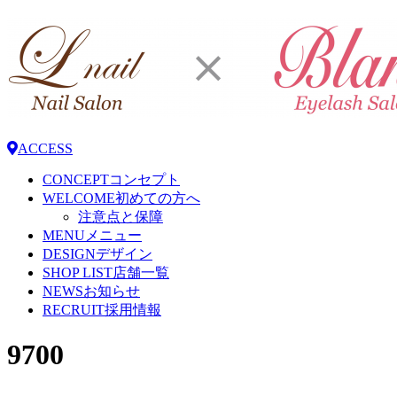
ACCESS
CONCEPT
コンセプト
WELCOME
初めての方へ
注意点と保障
MENU
メニュー
DESIGN
デザイン
SHOP LIST
店舗一覧
NEWS
お知らせ
RECRUIT
採用情報
9700