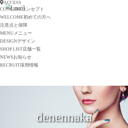
ACCESS
CONCEPT
コンセプト
WELCOME
初めての方へ
注意点と保障
MENU
メニュー
DESIGN
デザイン
SHOP LIST
店舗一覧
NEWS
お知らせ
RECRUIT
採用情報
denennaka