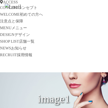
ACCESS
CONCEPT
コンセプト
WELCOME
初めての方へ
注意点と保障
MENU
メニュー
DESIGN
デザイン
SHOP LIST
店舗一覧
NEWS
お知らせ
RECRUIT
採用情報
image1