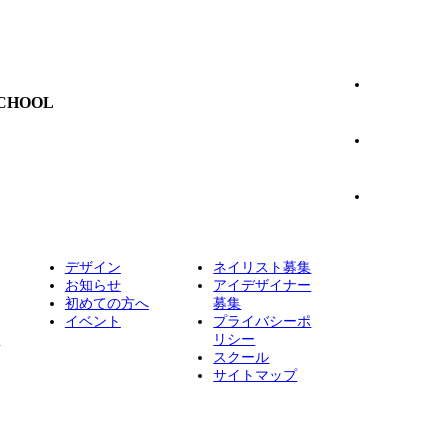
CHOOL
大4名までの少人数制で学びやすく、直営サロンで実習
できるので卒業後の採用のチャンスがあります。
デザイン
ネイリスト募集
お知らせ
アイデザイナー
初めての方へ
募集
イベント
プライバシーポ
証
リシー
スクール
サイトマップ