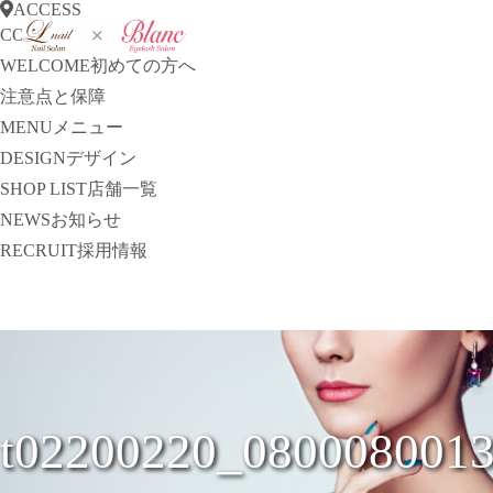
ACCESS
CONCEPT
コンセプト
WELCOME
初めての方へ
注意点と保障
MENU
メニュー
DESIGN
デザイン
SHOP LIST
店舗一覧
NEWS
お知らせ
RECRUIT
採用情報
t02200220_080008001