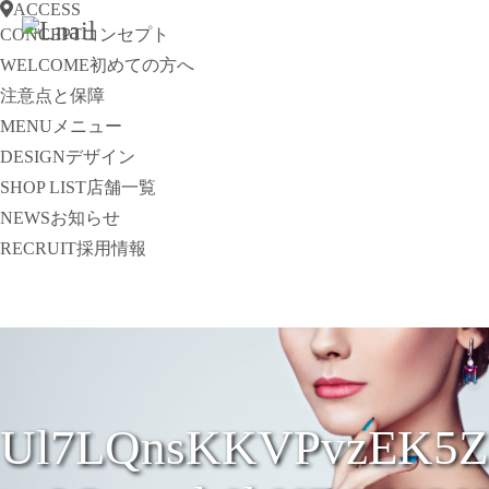
ACCESS
CONCEPT
コンセプト
WELCOME
初めての方へ
注意点と保障
MENU
メニュー
DESIGN
デザイン
SHOP LIST
店舗一覧
NEWS
お知らせ
RECRUIT
採用情報
Ul7LQnsKKVPvzEK5Z