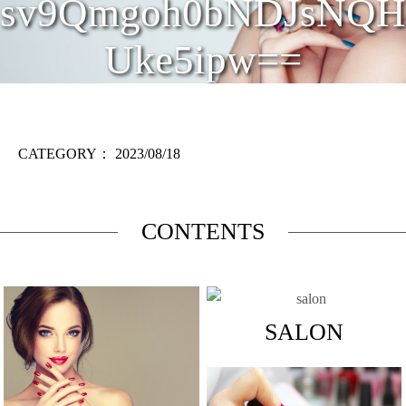
sv9Qmgoh0bNDJsNQH
Uke5ipw==
CATEGORY：
2023/08/18
CONTENTS
SALON