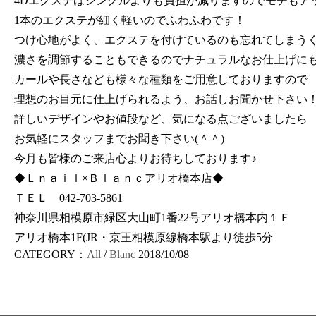
4Dエクステはシングルよりも負担が減りますのでモチもア
1本のエクステが細く軽いのでふわふわです！
つけ心地がよく、エクステを付けているのも忘れてしまうく
濃さを調節することもできるのでナチュラルなお仕上げに
カールや長さなども様々な種類をご用意しておりますので
理想のお目元に仕上げられるよう、お話しお聞かせ下さい
詳しいデザインやお値段など、気になる点ございましたら
お気軽にスタッフまでお聞き下さい(＾＾)
今月も皆様のご来店心よりお待ちしております♪
◆Ｌｎａｉｌ×Ｂｌａｎｃアリオ橋本店◆
ＴＥＬ 042-703-5861
神奈川県相模原市緑区大山町1番22号アリオ橋本内１Ｆ
アリオ橋本1F(JR・京王相模原線橋本駅より徒歩5分
CATEGORY：
All
/
Blanc
2018/10/08