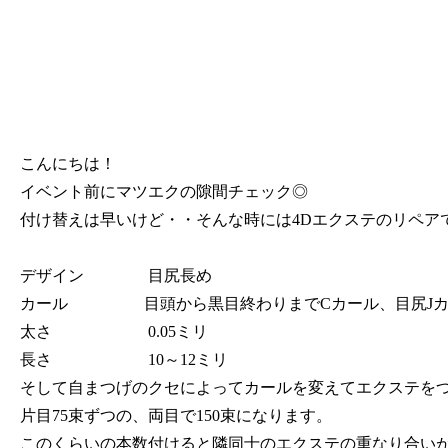
こんにちは！
イベント前にマツエクの隙間チェック◎
付け替えは早いけど・・そんな時には4Dエクステのリペア
デザイン 目尻長め
カール 目頭から黒目終わりまでCカール、目尻Jカ
太さ 0.05ミリ
長さ 10～12ミリ
そして自まつげのクセによってカールを変えてエクステを
片目75束ずつの、両目で150束になります。
このくらいの本数付けると隣同士のエクステの重なり合い