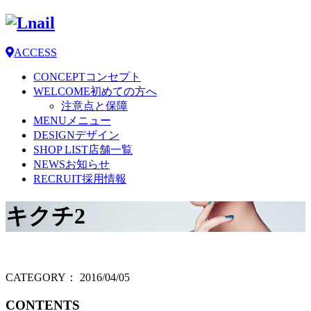
ACCESS
CONCEPT
コンセプト
WELCOME
初めての方へ
注意点と保障
MENU
メニュー
DESIGN
デザイン
SHOP LIST
店舗一覧
NEWS
お知らせ
RECRUIT
採用情報
キクチ2
CATEGORY：
2016/04/05
CONTENTS