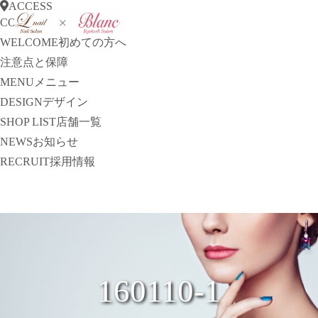
ACCESS
CONCEPT
コンセプト
WELCOME
初めての方へ
注意点と保障
MENU
メニュー
DESIGN
デザイン
SHOP LIST
店舗一覧
NEWS
お知らせ
RECRUIT
採用情報
160110-1