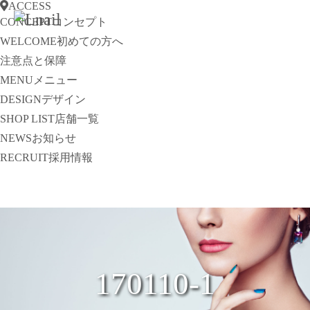
ACCESS
CONCEPT
コンセプト
WELCOME
初めての方へ
注意点と保障
MENU
メニュー
DESIGN
デザイン
SHOP LIST
店舗一覧
NEWS
お知らせ
RECRUIT
採用情報
170110-1