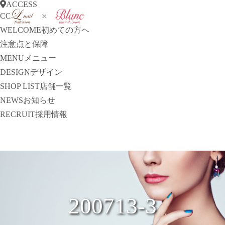
ACCESS
CONCEPT
コンセプト
WELCOME
初めての方へ
注意点と保障
MENU
メニュー
DESIGN
デザイン
SHOP LIST
店舗一覧
NEWS
お知らせ
RECRUIT
採用情報
200713-3