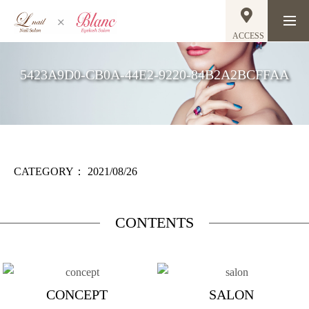
ACCESS
5423A9D0-CB0A-44E2-9220-84B2A2BCFFAA
CATEGORY：
2021/08/26
CONTENTS
CONCEPT
SALON