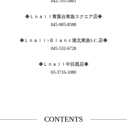
042-703-5861
◆Ｌｎａｉｌ青葉台東急スクエア店◆
045-985-8588
◆Ｌｎａｉｌ×Ｂｌａｎｃ港北東急S.C.店◆
045-532-6728
◆Ｌｎａｉｌ中目黒店◆
03-3716-1080
CONTENTS