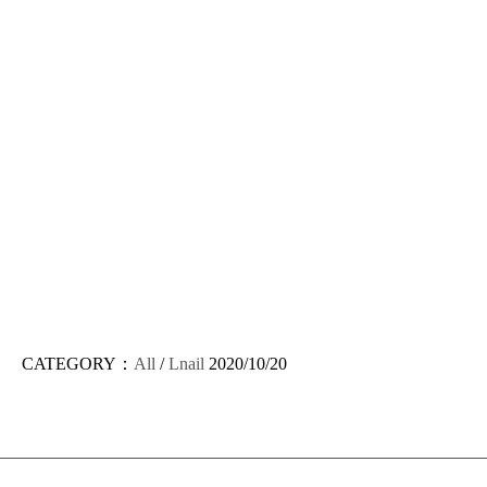
CATEGORY：
All
/
Lnail
2020/10/20