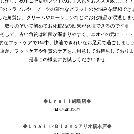
しかし、秋冬こそ是非フットのお手入れをおススメ致します！
でのトラブルや、ブーツの蒸れなどフットのお悩みを緩和でき
した角質は、クリームやローションなどのお化粧品が浸透しま
取りのぞいて初めてお化粧品の効果が発揮できるのです☺
そして、古い角質は雑菌が溜まりやすく、ニオイの元に・・・
的なフットケアで1年中、快適できれいなお足元で過ごしまし
店舗、フットケアや角質のケアをご用意してお待ちしておりま
是非この機会にお試しくださいませ
◆Ｌｎａｉｌ綱島店◆
045-540-0872
◆Ｌｎａｉｌ×Ｂｌａｎｃアリオ橋本店◆