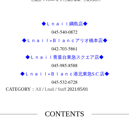
◆Ｌｎａｉｌ綱島店◆
045-540-0872
◆Ｌｎａｉｌ×Ｂｌａｎｃアリオ橋本店◆
042-703-5861
◆Ｌｎａｉｌ青葉台東急スクエア店◆
045-985-8588
◆Ｌｎａｉｌ×Ｂｌａｎｃ港北東急S.C.店◆
045-532-6728
CATEGORY：
All
/
Lnail
/
Staff
2021/05/01
CONTENTS