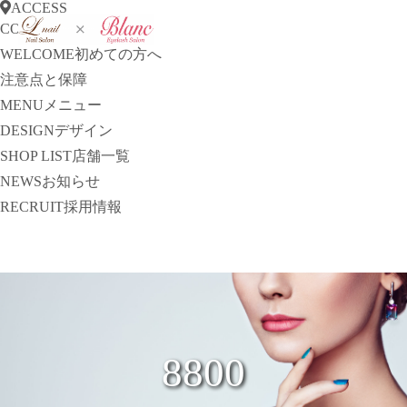
ACCESS
CONCEPT
コンセプト
WELCOME
初めての方へ
注意点と保障
MENU
メニュー
DESIGN
デザイン
SHOP LIST
店舗一覧
NEWS
お知らせ
RECRUIT
採用情報
8800