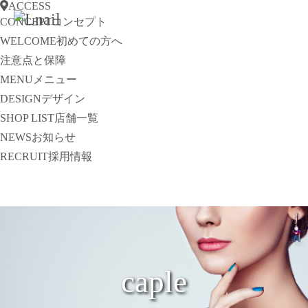
ACCESS
CONCEPT
コンセプト
WELCOME
初めての方へ
注意点と保障
MENU
メニュー
DESIGN
デザイン
SHOP LIST
店舗一覧
NEWS
お知らせ
RECRUIT
採用情報
caple