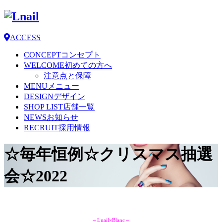
ACCESS
CONCEPT
コンセプト
WELCOME
初めての方へ
注意点と保障
MENU
メニュー
DESIGN
デザイン
SHOP LIST
店舗一覧
NEWS
お知らせ
RECRUIT
採用情報
☆毎年恒例☆クリスマス抽選
会☆2022
～Lnail×Blanc～