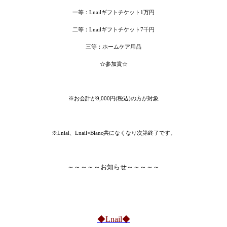
一等：Lnailギフトチケット1万円
二等：Lnailギフトチケット7千円
三等：ホームケア用品
☆参加賞☆
※お会計が9,000円(税込)の方が対象
※Lnial、Lnail×Blanc共になくなり次第終了です。
～～～～～お知らせ～～～～～
◆Lnail◆