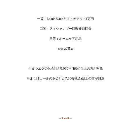
一等：Lnail×Blancギフトチケット1万円
二等：アイシャンプー回数券12回分
三等：ホームケア用品
☆参加賞☆
※まつエクのお会計が9,000円(税込)以上の方が対象
※まつげカールのお会計が7,000(税込)以上の方が対象
～Lnail～