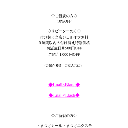
◇ご新規の方◇
10%OFF
◇リピーターの方◇
付け替え当店ジェルオフ無料
３週間以内の付け替え特別価格
お誕生日月500円OFF
ご紹介1,000 円OFF
(ご紹介者様、ご友人共に）
◆Lnail×Blanc◆
◆Lnail×Llash◆
◇ご新規の方◇
・まつげカール・まつげエクステ