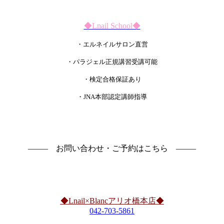
◆Lnail School◆
・エルネイルサロン直営
・パラジェル正規講習受講可能
・検定合格保証あり
・JNA本部認定講師指導
——– お問い合わせ・ご予約はこちら ——–
◆Lnail×Blancアリオ橋本店◆
042-703-5861