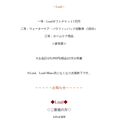
～Lnail～
一等：Lnailギフトチケット1万円
二等：ウォーターケア・パラフィンパック回数券（5回分）
三等：ホームケア用品
☆参加賞☆
※お会計が9,000円(税込)の方が対象
※Lnial、Lnail×Blanc共になくなり次第終了です。
～～～～～お知らせ～～～～～
◆Lnail◆
◇ご新規の方◇
10%OFF