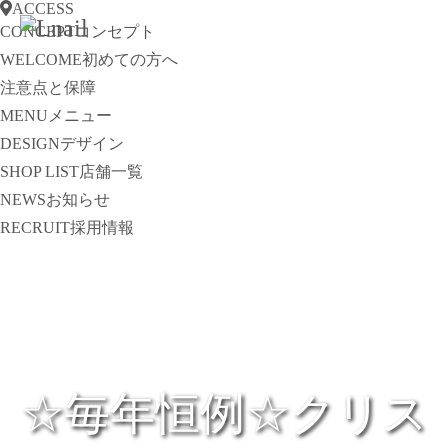
ACCESS
CONCEPT
コンセプト
WELCOME
初めての方へ
注意点と保障
MENU
メニュー
DESIGN
デザイン
SHOP LIST
店舗一覧
NEWS
お知らせ
RECRUIT
採用情報
☆毎年恒例☆クリス