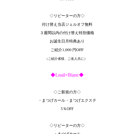
◇リピーターの方◇
付け替え当店ジェルオフ無料
３週間以内の付け替え特別価格
お誕生日月特典あり
ご紹介1,000 円OFF
(ご紹介者様、ご友人共に）
◆Lnail×Blanc◆
◇ご新規の方◇
・まつげカール・まつげエクステ
5％OFF
◇リピーターの方◇
・まつげカール