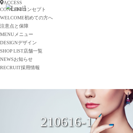
ACCESS
CONCEPT
コンセプト
WELCOME
初めての方へ
注意点と保障
MENU
メニュー
DESIGN
デザイン
SHOP LIST
店舗一覧
NEWS
お知らせ
RECRUIT
採用情報
210616-1