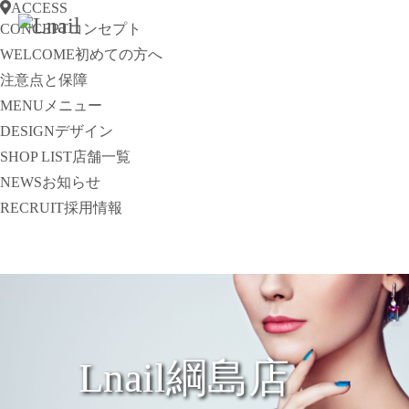
ACCESS
CONCEPT
コンセプト
WELCOME
初めての方へ
注意点と保障
MENU
メニュー
DESIGN
デザイン
SHOP LIST
店舗一覧
NEWS
お知らせ
RECRUIT
採用情報
Lnail綱島店