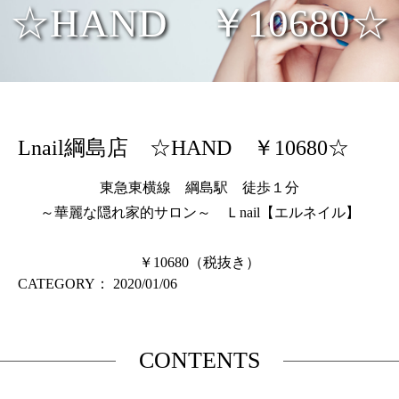
☆HAND ￥10680☆
Lnail綱島店 ☆HAND ￥10680☆
東急東横線 綱島駅 徒歩１分
～華麗な隠れ家的サロン～ Ｌnail【エルネイル】
￥10680（税抜き）
CATEGORY：
2020/01/06
CONTENTS