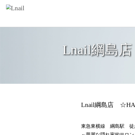
Lnail綱島店 
Lnail綱島店 ☆HAND
東急東横線 綱島駅 徒
～華麗な隠れ家的サロン～