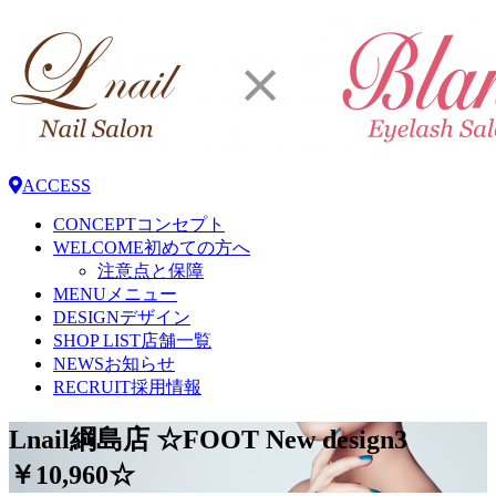
ACCESS
CONCEPT
コンセプト
WELCOME
初めての方へ
注意点と保障
MENU
メニュー
DESIGN
デザイン
SHOP LIST
店舗一覧
NEWS
お知らせ
RECRUIT
採用情報
Lnail綱島店 ☆FOOT New design3
￥10,960☆