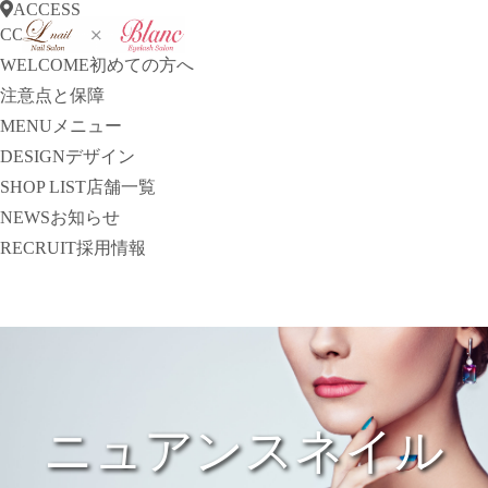
ACCESS
CONCEPT
コンセプト
WELCOME
初めての方へ
注意点と保障
MENU
メニュー
DESIGN
デザイン
SHOP LIST
店舗一覧
NEWS
お知らせ
RECRUIT
採用情報
ニュアンスネイル