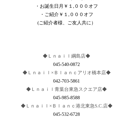
・お誕生日月￥１,０００オフ
・ご紹介￥１,０００オフ
(ご紹介者様、ご友人共に）
◆Ｌｎａｉｌ綱島店◆
045-540-0872
◆Ｌｎａｉｌ×Ｂｌａｎｃアリオ橋本店◆
042-703-5861
◆Ｌｎａｉｌ青葉台東急スクエア店◆
045-985-8588
◆Ｌｎａｉｌ×Ｂｌａｎｃ港北東急S.C.店◆
045-532-6728