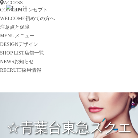
ACCESS
CONCEPT
コンセプト
WELCOME
初めての方へ
注意点と保障
MENU
メニュー
DESIGN
デザイン
SHOP LIST
店舗一覧
NEWS
お知らせ
RECRUIT
採用情報
☆青葉台東急スクエ