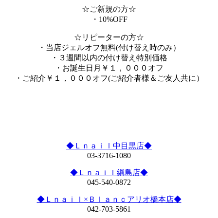
☆ご新規の方☆
・10%OFF
☆リピーターの方☆
・当店ジェルオフ無料(付け替え時のみ）
・３週間以内の付け替え特別価格
・お誕生日月￥１，０００オフ
・ご紹介￥１，０００オフ(ご紹介者様＆ご友人共に）
◆Ｌｎａｉｌ中目黒店◆
03-3716-1080
◆Ｌｎａｉｌ綱島店◆
045-540-0872
◆Ｌｎａｉｌ×Ｂｌａｎｃアリオ橋本店◆
042-703-5861