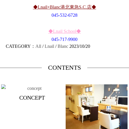
◆Lnail×Blanc港北東急S.C.店◆
045-532-6728
◆Lnail School◆
045-717-9900
CATEGORY：
All
/
Lnail
/
Blanc
2023/10/20
CONTENTS
CONCEPT