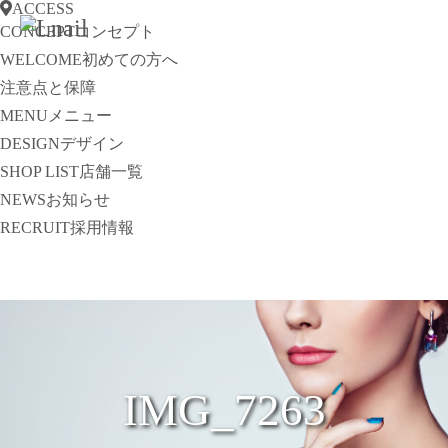
ACCESS
CONCEPT
コンセプト
WELCOME
初めての方へ
注意点と保障
MENU
メニュー
DESIGN
デザイン
SHOP LIST
店舗一覧
NEWS
お知らせ
RECRUIT
採用情報
IMG_7263