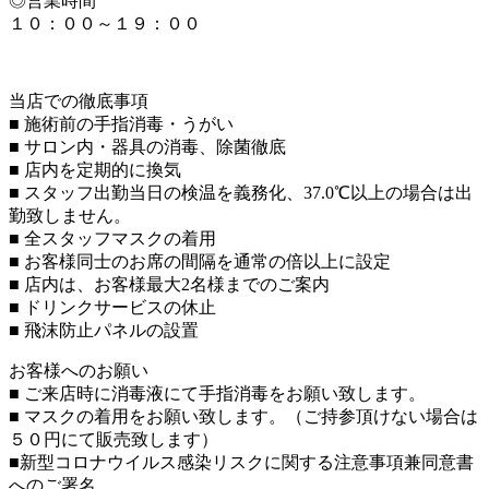
◎営業時間
１０：００～１９：００
当店での徹底事項
■ 施術前の手指消毒・うがい
■ サロン内・器具の消毒、除菌徹底
■ 店内を定期的に換気
■ スタッフ出勤当日の検温を義務化、37.0℃以上の場合は出
勤致しません。
■ 全スタッフマスクの着用
■ お客様同士のお席の間隔を通常の倍以上に設定
■ 店内は、お客様最大2名様までのご案内
■ ドリンクサービスの休止
■ 飛沫防止パネルの設置
お客様へのお願い
■ ご来店時に消毒液にて手指消毒をお願い致します。
■ マスクの着用をお願い致します。（ご持参頂けない場合は
５０円にて販売致します）
■新型コロナウイルス感染リスクに関する注意事項兼同意書
へのご署名