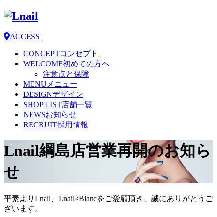
ACCESS
CONCEPT
コンセプト
WELCOME
初めての方へ
注意点と保障
MENU
メニュー
DESIGN
デザイン
SHOP LIST
店舗一覧
NEWS
お知らせ
RECRUIT
採用情報
Lnail綱島店営業再開のお知ら
せ
平素よりLnail、Lnail×Blancをご愛顧頂き、誠にありがとうご
ざいます。