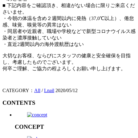
■ 下記内容をご確認頂き、相違がない場合に限りご来店くだ
さいませ。
・今朝の体温を含め２週間以内に発熱（37,0℃以上）、倦怠
感、味覚、嗅覚等の異常はない
・同居者や近親者、職場や学校などで新型コロナウイルス感
染者と濃厚接触していない
・直近2週間以内の海外渡航歴はない
大切なお客様、ならびにスタッフの健康と安全確保を目指
し、考慮したものでございます。
何卒ご理解、ご協力の程よろしくお願い申し上げます。
CATEGORY：
All
/
Lnail
2020/05/12
CONTENTS
CONCEPT