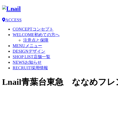
ACCESS
CONCEPT
コンセプト
WELCOME
初めての方へ
注意点と保障
MENU
メニュー
DESIGN
デザイン
SHOP LIST
店舗一覧
NEWS
お知らせ
RECRUIT
採用情報
Lnail青葉台東急 ななめフ