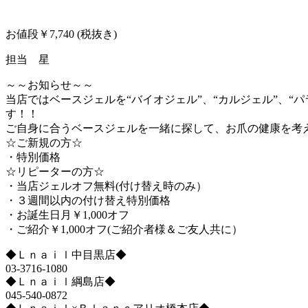
お値段￥7,740 (税抜き)
担当 星
～～お知らせ～～
当店ではベースジェルを“バイオジェル”、“カルジェル”、
す！！
ご自身に合うベースジェルを一緒に探して、お爪の健康を考え
☆ご新規の方☆
・特別価格
☆リピーターの方☆
・当店ジェルオフ無料(付け替え時のみ）
・３週間以内の付け替え特別価格
・お誕生日月￥1,000オフ
・ご紹介￥1,000オフ(ご紹介者様＆ご友人共に）
◆Ｌｎａｉｌ中目黒店◆
03-3716-1080
◆Ｌｎａｉｌ綱島店◆
045-540-0872