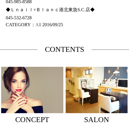
045-985-8588
◆Ｌｎａｉｌ×Ｂｌａｎｃ港北東急S.C.店◆
045-532-6728
CATEGORY：
All
2016/09/25
CONTENTS
CONCEPT
SALON