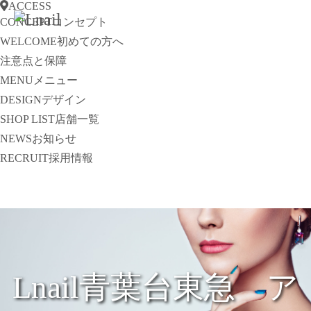
ACCESS
CONCEPT
コンセプト
WELCOME
初めての方へ
注意点と保障
MENU
メニュー
DESIGN
デザイン
SHOP LIST
店舗一覧
NEWS
お知らせ
RECRUIT
採用情報
Lnail青葉台東急 ア