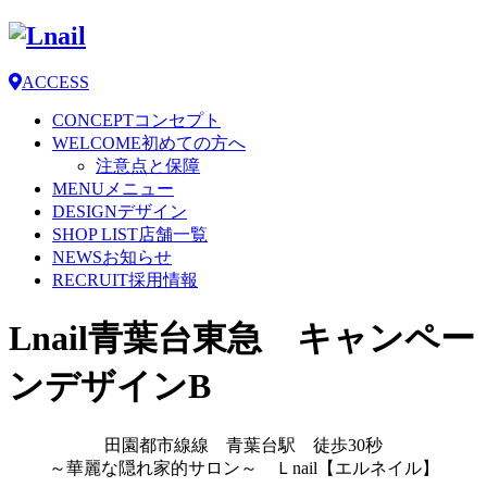
ACCESS
CONCEPT
コンセプト
WELCOME
初めての方へ
注意点と保障
MENU
メニュー
DESIGN
デザイン
SHOP LIST
店舗一覧
NEWS
お知らせ
RECRUIT
採用情報
Lnail青葉台東急 キャンペー
ンデザインB
田園都市線線 青葉台駅 徒歩30秒
～華麗な隠れ家的サロン～ Ｌnail【エルネイル】