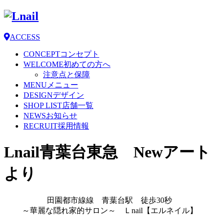
ACCESS
CONCEPT
コンセプト
WELCOME
初めての方へ
注意点と保障
MENU
メニュー
DESIGN
デザイン
SHOP LIST
店舗一覧
NEWS
お知らせ
RECRUIT
採用情報
Lnail青葉台東急 Newアート
より
田園都市線線 青葉台駅 徒歩30秒
～華麗な隠れ家的サロン～ Ｌnail【エルネイル】