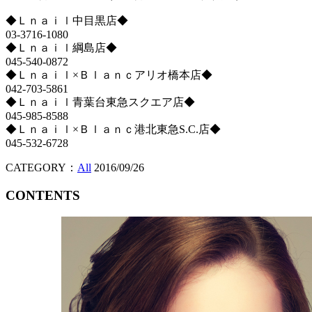
◆Ｌｎａｉｌ中目黒店◆
03-3716-1080
◆Ｌｎａｉｌ綱島店◆
045-540-0872
◆Ｌｎａｉｌ×Ｂｌａｎｃアリオ橋本店◆
042-703-5861
◆Ｌｎａｉｌ青葉台東急スクエア店◆
045-985-8588
◆Ｌｎａｉｌ×Ｂｌａｎｃ港北東急S.C.店◆
045-532-6728
CATEGORY：
All
2016/09/26
CONTENTS