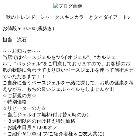
秋のトレンド、シャークスキンカラーとタイダイアート♪
お値段￥10,700 (税抜き)
担当 流石
～～お知らせ～～
当店ではベースジェルを“バイオジェル”、“カルジェ
ル”、“パラジェル”をご用意しておりますので、お客様のお
爪の状態に合わせてより良いベースジェルを使って施術させ
ていただきます！！
ご自身に合うベースジェルを一緒に探して、お爪の健康を考
えながら、もちの良いジェルネイルをしませんか!!!
☆ご新規の方☆
・特別価格
☆リピーターの方☆
・当店ジェルオフ無料(付け替え時のみ）
・３週間以内の付け替え特別価格
・お誕生日月￥1,000オフ
・ご紹介￥1,000オフ(ご紹介者様＆ご友人共に）