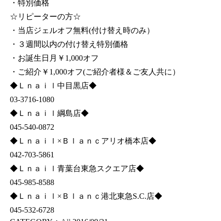
・特別価格
☆リピーターの方☆
・当店ジェルオフ無料(付け替え時のみ）
・３週間以内の付け替え特別価格
・お誕生日月￥1,000オフ
・ご紹介￥1,000オフ(ご紹介者様＆ご友人共に）
◆Ｌｎａｉｌ中目黒店◆
03-3716-1080
◆Ｌｎａｉｌ綱島店◆
045-540-0872
◆Ｌｎａｉｌ×Ｂｌａｎｃアリオ橋本店◆
042-703-5861
◆Ｌｎａｉｌ青葉台東急スクエア店◆
045-985-8588
◆Ｌｎａｉｌ×Ｂｌａｎｃ港北東急S.C.店◆
045-532-6728