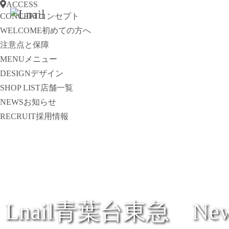
ACCESS
CONCEPT
コンセプト
WELCOME
初めての方へ
注意点と保障
MENU
メニュー
DESIGN
デザイン
SHOP LIST
店舗一覧
NEWS
お知らせ
RECRUIT
採用情報
Lnail青葉台東急