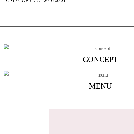
CATEGORY：
All
2016/09/21
CONCEPT
MENU