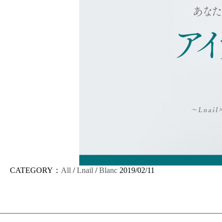
CATEGORY：
All
/
Lnail
/
Blanc
2019/02/11