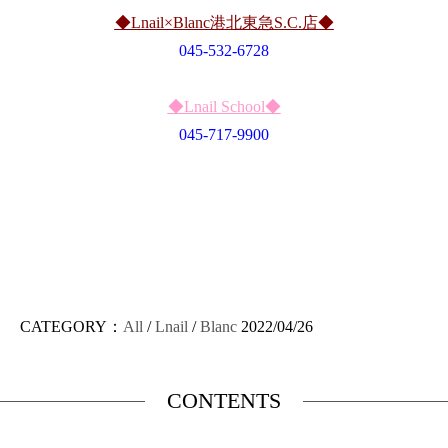
◆Lnail×Blanc港北東急S.C.店◆
045-532-6728
◆Lnail School◆
045-717-9900
CATEGORY：
All
/
Lnail
/
Blanc
2022/04/26
CONTENTS