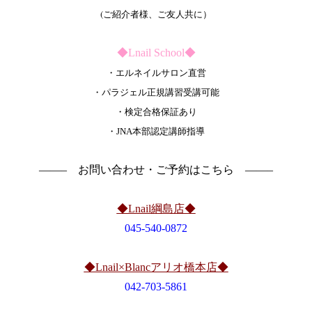
(ご紹介者様、ご友人共に）
◆Lnail School◆
・エルネイルサロン直営
・パラジェル正規講習受講可能
・検定合格保証あり
・JNA本部認定講師指導
——– お問い合わせ・ご予約はこちら ——–
◆Lnail綱島店◆
045-540-0872
◆Lnail×Blancアリオ橋本店◆
042-703-5861