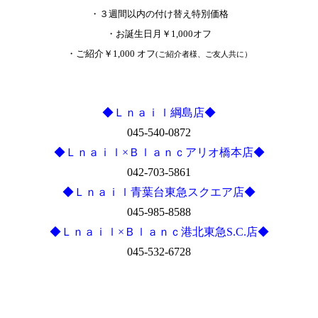
・３週間以内の付け替え特別価格
・お誕生日月￥1,000オフ
・ご紹介￥1,000 オフ
(ご紹介者様、ご友人共に）
◆Ｌｎａｉｌ綱島店◆
045-540-0872
◆Ｌｎａｉｌ×Ｂｌａｎｃアリオ橋本店◆
042-703-5861
◆Ｌｎａｉｌ青葉台東急スクエア店◆
045-985-8588
◆Ｌｎａｉｌ×Ｂｌａｎｃ港北東急S.C.店◆
045-532-6728