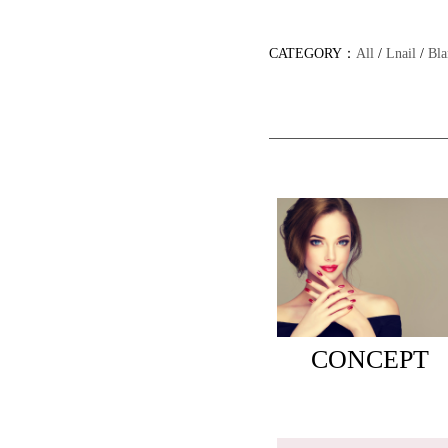
CATEGORY：
All
/
Lnail
/
Bla
CONCEPT