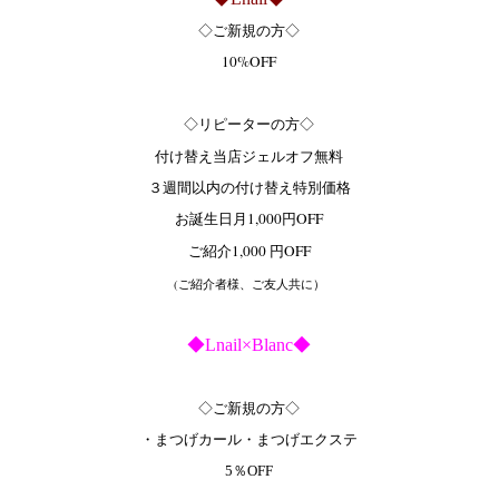
◇ご新規の方◇
10%OFF
◇リピーターの方◇
付け替え当店ジェルオフ無料
３週間以内の付け替え特別価格
お誕生日月1,000円OFF
ご紹介1,000 円OFF
(ご紹介者様、ご友人共に）
◆Lnail×Blanc◆
◇ご新規の方◇
・まつげカール・まつげエクステ
5％OFF