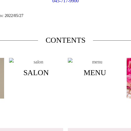
045-717-9900
nc
2022/05/27
CONTENTS
SALON
MENU