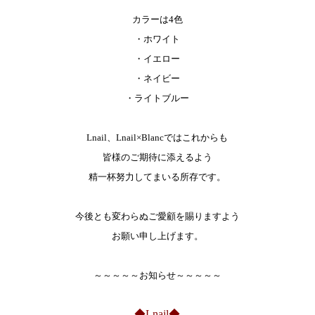
カラーは4色
・ホワイト
・イエロー
・ネイビー
・ライトブルー
Lnail、Lnail×Blancではこれからも
皆様のご期待に添えるよう
精一杯努力してまいる所存です。
今後とも変わらぬご愛顧を賜りますよう
お願い申し上げます。
～～～～～お知らせ～～～～～
◆Lnail◆