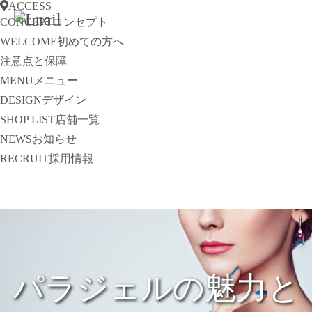
ACCESS
CONCEPT
コンセプト
WELCOME
初めての方へ
注意点と保障
MENU
メニュー
DESIGN
デザイン
SHOP LIST
店舗一覧
NEWS
お知らせ
RECRUIT
採用情報
パラジェルの魅力と