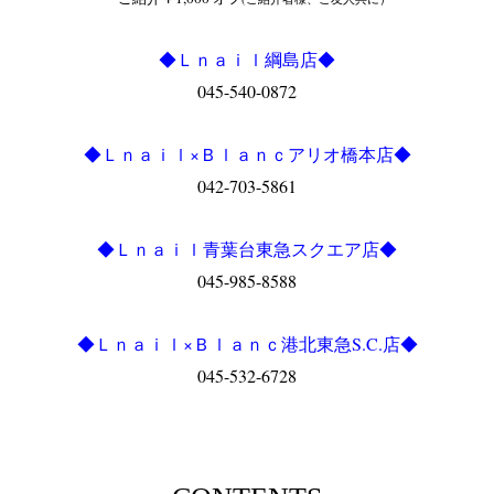
◆Ｌｎａｉｌ綱島店◆
045-540-0872
◆Ｌｎａｉｌ×Ｂｌａｎｃアリオ橋本店◆
042-703-5861
◆Ｌｎａｉｌ青葉台東急スクエア店◆
045-985-8588
◆Ｌｎａｉｌ×Ｂｌａｎｃ港北東急S.C.店◆
045-532-6728