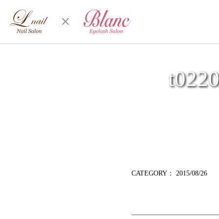
t022
CATEGORY：
2015/08/26